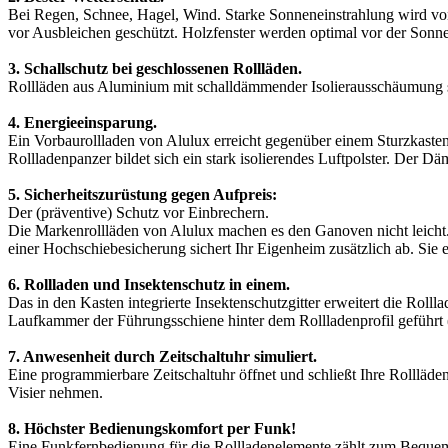
Bei Regen, Schnee, Hagel, Wind. Starke Sonneneinstrahlung wird v
vor Ausbleichen geschützt. Holzfenster werden optimal vor der Sonne
3. Schallschutz bei geschlossenen Rollläden.
Rollläden aus Aluminium mit schalldämmender Isolierausschäumung se
4. Energieeinsparung.
Ein Vorbaurollladen von Alulux erreicht gegenüber einem Sturzkast
Rollladenpanzer bildet sich ein stark isolierendes Luftpolster. Der
5. Sicherheitszurüstung gegen Aufpreis:
Der (präventive) Schutz vor Einbrechern.
Die Markenrollläden von Alulux machen es den Ganoven nicht leicht. 
einer Hochschiebesicherung sichert Ihr Eigenheim zusätzlich ab. Sie e
6. Rollladen und Insektenschutz in einem.
Das in den Kasten integrierte Insektenschutzgitter erweitert die Rolll
Laufkammer der Führungsschiene hinter dem Rollladenprofil geführt 
7. Anwesenheit durch Zeitschaltuhr simuliert.
Eine programmierbare Zeitschaltuhr öffnet und schließt Ihre Rollläd
Visier nehmen.
8. Höchster Bedienungskomfort per Funk!
Eine Funkfernbedienung für die Rollladenelemente zählt zum Bequemst