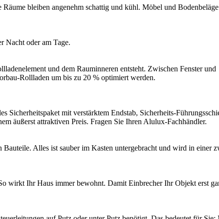
ie Räume bleiben angenehm schattig und kühl. Möbel und Bodenbeläg
er Nacht oder am Tage.
ollladenelement und dem Rauminneren entsteht. Zwischen Fenster und
Vorbau-Rollladen um bis zu 20 % optimiert werden.
les Sicherheitspaket mit verstärktem Endstab, Sicherheits-Führungssch
nem äußerst attraktiven Preis. Fragen Sie Ihren Alulux-Fachhändler.
n Bauteile. Alles ist sauber im Kasten untergebracht und wird in einer 
o wirkt Ihr Haus immer bewohnt. Damit Einbrecher Ihr Objekt erst gar
uerleitungen auf Putz oder unter Putz benötigt. Das bedeutet für Sie: