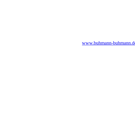
www.buhmann-buhmann.de/