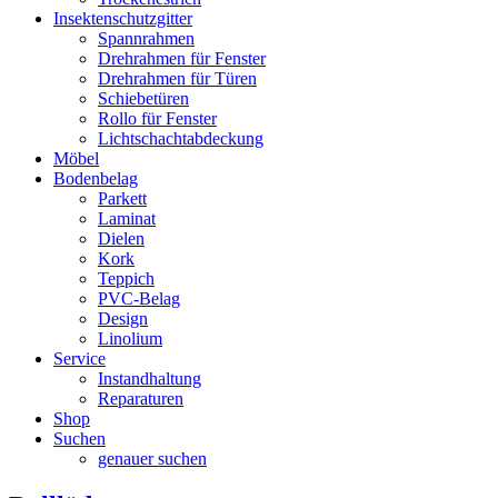
Insektenschutzgitter
Spannrahmen
Drehrahmen für Fenster
Drehrahmen für Türen
Schiebetüren
Rollo für Fenster
Lichtschachtabdeckung
Möbel
Bodenbelag
Parkett
Laminat
Dielen
Kork
Teppich
PVC-Belag
Design
Linolium
Service
Instandhaltung
Reparaturen
Shop
Suchen
genauer suchen