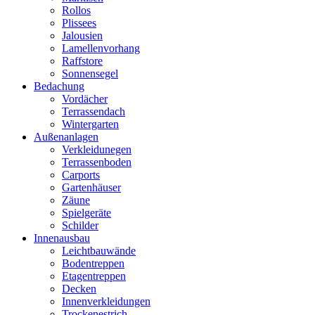
Rollos
Plissees
Jalousien
Lamellenvorhang
Raffstore
Sonnensegel
Bedachung
Vordächer
Terrassendach
Wintergarten
Außenanlagen
Verkleidunegen
Terrassenboden
Carports
Gartenhäuser
Zäune
Spielgeräte
Schilder
Innenausbau
Leichtbauwände
Bodentreppen
Etagentreppen
Decken
Innenverkleidungen
Trockenestrich