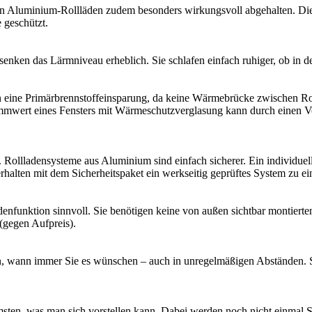
on Aluminium-Rollläden zudem besonders wirkungsvoll abgehalten. D
 geschützt.
nken das Lärmniveau erheblich. Sie schlafen einfach ruhiger, ob in d
en eine Primärbrennstoffeinsparung, da keine Wärmebrücke zwischen R
 Dämmwert eines Fensters mit Wärmeschutzverglasung kann durch einen 
Rollladensysteme aus Aluminium sind einfach sicherer. Ein individuel
rhalten mit dem Sicherheitspaket ein werkseitig geprüftes System zu ei
adenfunktion sinnvoll. Sie benötigen keine von außen sichtbar montierte
(gegen Aufpreis).
en, wann immer Sie es wünschen – auch in unregelmäßigen Abständen. S
en, was man sich vorstellen kann. Dabei werden noch nicht einmal Ste