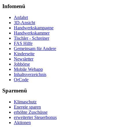
Infomenü
Anfahrt
3D-Ansicht
Handwerkskampagne
Handwerkskammer
Tischler - Schreiner
FAS Hilfe
Gemeinsam für Andere
Kinderseite
Newsletter
Jobbörse
Mobile Webapp
Inhaltsverzeichnis
QrCode
Sparmenü
Klimaschutz
Energie sparen
erhöhte Zuschüsse
erweiterter Steuerbonus
Aktionen