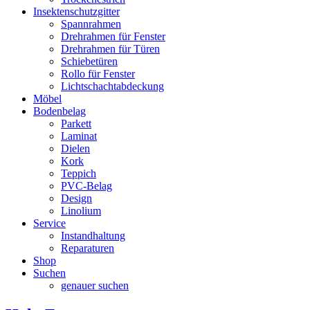
Insektenschutzgitter
Spannrahmen
Drehrahmen für Fenster
Drehrahmen für Türen
Schiebetüren
Rollo für Fenster
Lichtschachtabdeckung
Möbel
Bodenbelag
Parkett
Laminat
Dielen
Kork
Teppich
PVC-Belag
Design
Linolium
Service
Instandhaltung
Reparaturen
Shop
Suchen
genauer suchen