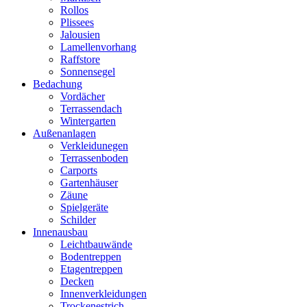
Rollos
Plissees
Jalousien
Lamellenvorhang
Raffstore
Sonnensegel
Bedachung
Vordächer
Terrassendach
Wintergarten
Außenanlagen
Verkleidunegen
Terrassenboden
Carports
Gartenhäuser
Zäune
Spielgeräte
Schilder
Innenausbau
Leichtbauwände
Bodentreppen
Etagentreppen
Decken
Innenverkleidungen
Trockenestrich